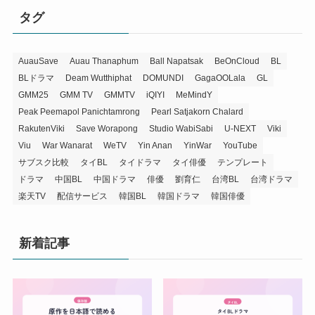
タグ
AuauSave
Auau Thanaphum
Ball Napatsak
BeOnCloud
BL
BLドラマ
Deam Wutthiphat
DOMUNDI
GagaOOLala
GL
GMM25
GMM TV
GMMTV
iQIYI
MeMindY
Peak Peemapol Panichtamrong
Pearl Satjakorn Chalard
RakutenViki
Save Worapong
Studio WabiSabi
U-NEXT
Viki
Viu
War Wanarat
WeTV
Yin Anan
YinWar
YouTube
サブスク比較
タイBL
タイドラマ
タイ俳優
テンプレート
ドラマ
中国BL
中国ドラマ
俳優
劉育仁
台湾BL
台湾ドラマ
楽天TV
配信サービス
韓国BL
韓国ドラマ
韓国俳優
新着記事