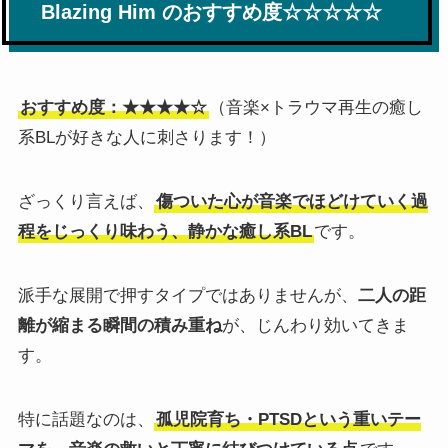
Blazing Him のおすすめ度☆☆☆☆☆
おすすめ度：★★★★☆
（音楽×トラウマ再生の癒し
系BLが好きな人に刺さります！）
ざっくり言えば、
傷ついた心が音楽でほどけていく過
程をじっくり味わう、静かな癒し系BL
です。
派手な展開で押すタイプではありませんが、
二人の距
離が縮まる瞬間の積み重ね
が、じんわり効いてきま
す。
特に話題なのは、
孤児院育ち・PTSDという重いテー