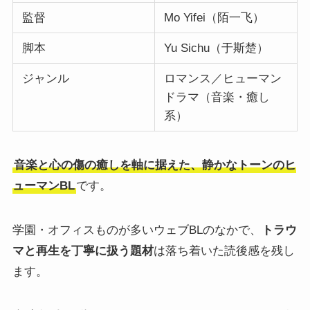
監督
Mo Yifei（陌一飞）
脚本
Yu Sichu（于斯楚）
ジャンル
ロマンス／ヒューマン
ドラマ（音楽・癒し
系）
音楽と心の傷の癒しを軸に据えた、静かなトーンのヒ
ューマンBL
です。
学園・オフィスものが多いウェブBLのなかで、
トラウ
マと再生を丁寧に扱う題材
は落ち着いた読後感を残し
ます。