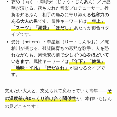
攻め（top）：周璟安（じょう・じんあん）／张惠
翔が演じる、落ちぶれた音楽プロデューサー。挫
折を知るぶん、相手の痛みに寄り添える
包容力の
ある大人の男
です。属性キーワードは
「年上」
「スーツ」「溺愛」「ほだし」
あたりが似合うタ
イプです。
受け（bottom）：李星遥（りー・しんやお）／陈
柏川が演じる、孤児院育ちの寡黙な歌手。人を恐
れながらも、周璟安の前で
少しずつ心をほどいて
いきます
。属性キーワードは
「年下」「健気」
「地味・平凡」「ほだされ」
が重なるタイプで
す。
支えたい大人と、支えられて変わっていく青年――
そ
の温度差がゆっくり溶け合う関係性
が、本作いちばん
の見どころです！