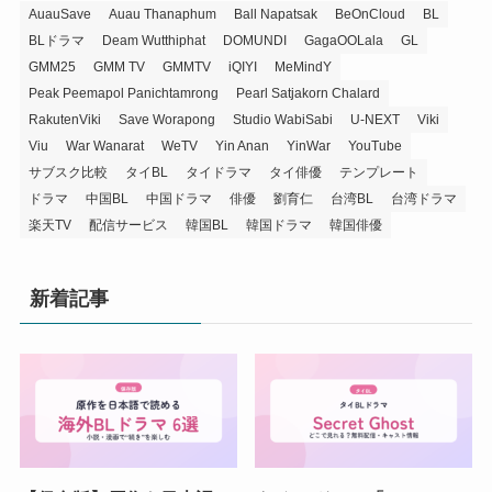
AuauSave
Auau Thanaphum
Ball Napatsak
BeOnCloud
BL
BLドラマ
Deam Wutthiphat
DOMUNDI
GagaOOLala
GL
GMM25
GMM TV
GMMTV
iQIYI
MeMindY
Peak Peemapol Panichtamrong
Pearl Satjakorn Chalard
RakutenViki
Save Worapong
Studio WabiSabi
U-NEXT
Viki
Viu
War Wanarat
WeTV
Yin Anan
YinWar
YouTube
サブスク比較
タイBL
タイドラマ
タイ俳優
テンプレート
ドラマ
中国BL
中国ドラマ
俳優
劉育仁
台湾BL
台湾ドラマ
楽天TV
配信サービス
韓国BL
韓国ドラマ
韓国俳優
新着記事