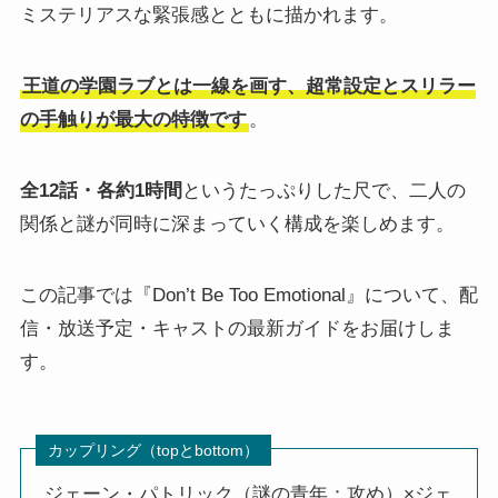
ミステリアスな緊張感とともに描かれます。
王道の学園ラブとは一線を画す、超常設定とスリラー
の手触りが最大の特徴です
。
全12話・各約1時間
というたっぷりした尺で、二人の
関係と謎が同時に深まっていく構成を楽しめます。
この記事では『Don’t Be Too Emotional』について、配
信・放送予定・キャストの最新ガイドをお届けしま
す。
カップリング（topとbottom）
ジェーン・パトリック（謎の青年：攻め）×ジェ