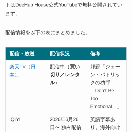
トはDeeHup House公式YouTubeで無料公開されてい
ます。
配信情報を以下の表にまとめました。
配信・放送
配信状況
備考
楽天TV（日
配信中（
買い
邦題「ジェー
本）
切り／レンタ
ン・パトリッ
ル
）
クの功罪
―Don’t Be
Too
Emotional―」
iQIYI
2026年6月26
英語字幕あ
日〜 独占配信
り。海外向け