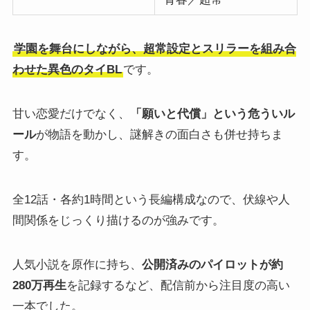
学園を舞台にしながら、超常設定とスリラーを組み合
わせた異色のタイBL
です。
甘い恋愛だけでなく、
「願いと代償」という危ういル
ール
が物語を動かし、謎解きの面白さも併せ持ちま
す。
全12話・各約1時間という長編構成なので、伏線や人
間関係をじっくり描けるのが強みです。
人気小説を原作に持ち、
公開済みのパイロットが約
280万再生
を記録するなど、配信前から注目度の高い
一本でした。