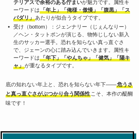
テリアスで余裕のある佇まい
が魅力です。属性キ
ーワードは
「年上」「俺様・傲慢」「腹黒」「ス
パダリ」
あたりが似合うタイプです。
受け（bottom）：ジェンナリー（じぇんなりー）
／ヘン・タットポンが演じる、物怖じしない新入
生のサッカー選手。恐れを知らない真っ直ぐさ
で、ジェーンの心に踏み込んでいきます。属性キ
ーワードは
「年下」「やんちゃ」「健気」「陽キ
ャ」
が重なるタイプです。
底の知れない年上と、恐れを知らない年下――
危うさ
と真っ直ぐさがぶつかり合う関係性
こそ、本作の醍醐
味です！