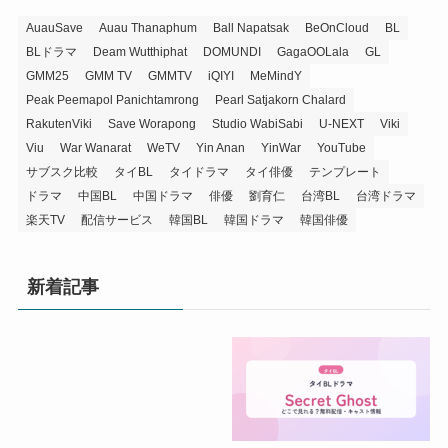
AuauSave
Auau Thanaphum
Ball Napatsak
BeOnCloud
BL
BLドラマ
Deam Wutthiphat
DOMUNDI
GagaOOLala
GL
GMM25
GMM TV
GMMTV
iQIYI
MeMindY
Peak Peemapol Panichtamrong
Pearl Satjakorn Chalard
RakutenViki
Save Worapong
Studio WabiSabi
U-NEXT
Viki
Viu
War Wanarat
WeTV
Yin Anan
YinWar
YouTube
サブスク比較
タイBL
タイドラマ
タイ俳優
テンプレート
ドラマ
中国BL
中国ドラマ
俳優
劉育仁
台湾BL
台湾ドラマ
楽天TV
配信サービス
韓国BL
韓国ドラマ
韓国俳優
新着記事