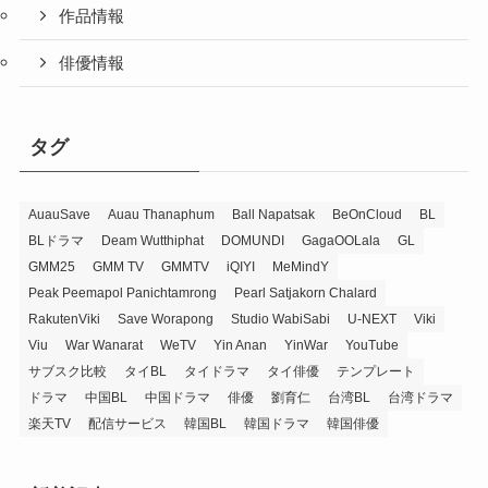
作品情報
俳優情報
タグ
AuauSave
Auau Thanaphum
Ball Napatsak
BeOnCloud
BL
BLドラマ
Deam Wutthiphat
DOMUNDI
GagaOOLala
GL
GMM25
GMM TV
GMMTV
iQIYI
MeMindY
Peak Peemapol Panichtamrong
Pearl Satjakorn Chalard
RakutenViki
Save Worapong
Studio WabiSabi
U-NEXT
Viki
Viu
War Wanarat
WeTV
Yin Anan
YinWar
YouTube
サブスク比較
タイBL
タイドラマ
タイ俳優
テンプレート
ドラマ
中国BL
中国ドラマ
俳優
劉育仁
台湾BL
台湾ドラマ
楽天TV
配信サービス
韓国BL
韓国ドラマ
韓国俳優