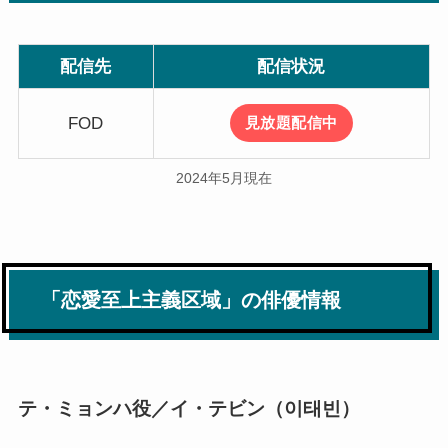
配信先
配信状況
FOD
見放題配信中
2024年5月現在
「恋愛至上主義区域」の俳優情報
テ・ミョンハ役／イ・テビン（이태빈）