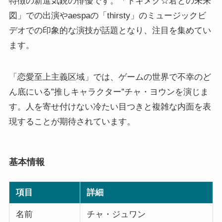
特徴の新進気鋭の俳優です。「トキメク☆君との未来
図」での出演やaespaの「thirsty」のミュージックビ
デオでの印象的な演技が話題となり、注目を集めてい
ます。
「恋愛至上主義区域」では、ゲームの世界で不幸のど
ん底にいる”推しキャラクター”チャ・ヨウンを演じま
す。人を寄せ付けない冷たい目つきと複雑な内面を表
現することが期待されています。
基本情報
項目
詳細
名前
チャ・ジュワン