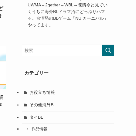
UWMA→2gether→WBL→陳情令と見てい
ど
くうちに海外BLドラマ沼にどっぷりハマ
情
る。台湾発のBLゲーム「NU:カーニバル」
やってます。
カテゴリー
お役立ち情報
細
作
その他海外BL
タイBL
作品情報