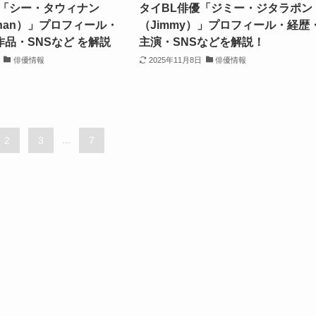
優「シー・タウィナン
タイBL俳優「ジミー・ジタラポン
winan）」プロフィール・
（Jimmy）」プロフィール・経歴
品・SNSなど を解説
主演・SNSなどを解説！
俳優情報
2025年11月8日
俳優情報
2
3
...
7