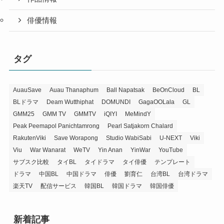
俳優情報
タグ
AuauSave
Auau Thanaphum
Ball Napatsak
BeOnCloud
BL
BLドラマ
Deam Wutthiphat
DOMUNDI
GagaOOLala
GL
GMM25
GMM TV
GMMTV
iQIYI
MeMindY
Peak Peemapol Panichtamrong
Pearl Satjakorn Chalard
RakutenViki
Save Worapong
Studio WabiSabi
U-NEXT
Viki
Viu
War Wanarat
WeTV
Yin Anan
YinWar
YouTube
サブスク比較
タイBL
タイドラマ
タイ俳優
テンプレート
ドラマ
中国BL
中国ドラマ
俳優
劉育仁
台湾BL
台湾ドラマ
楽天TV
配信サービス
韓国BL
韓国ドラマ
韓国俳優
新着記事