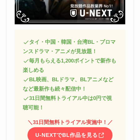
タイ・中国・韓国・台湾BL・ブロマ
ンスドラマ・アニメが見放題！
毎月もらえる1,200ポイントで新作も
楽しめる
BL映画、BLドラマ、BLアニメなど
など最新作も続々配信中！
31日間無料トライアル中は0円で視
聴可能！
＼
31日間無料トライアル実施中！
／
U-NEXTでBL作品を見る