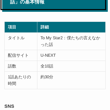
話」の基本情報
項目
詳細
タイトル
To My Star2：僕たちの言えなか
った話
配信サイト
U-NEXT
話数
全10話
1話あたりの
約30分
時間
SNS