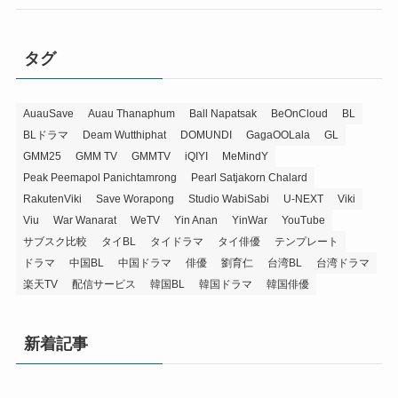
タグ
AuauSave
Auau Thanaphum
Ball Napatsak
BeOnCloud
BL
BLドラマ
Deam Wutthiphat
DOMUNDI
GagaOOLala
GL
GMM25
GMM TV
GMMTV
iQIYI
MeMindY
Peak Peemapol Panichtamrong
Pearl Satjakorn Chalard
RakutenViki
Save Worapong
Studio WabiSabi
U-NEXT
Viki
Viu
War Wanarat
WeTV
Yin Anan
YinWar
YouTube
サブスク比較
タイBL
タイドラマ
タイ俳優
テンプレート
ドラマ
中国BL
中国ドラマ
俳優
劉育仁
台湾BL
台湾ドラマ
楽天TV
配信サービス
韓国BL
韓国ドラマ
韓国俳優
新着記事