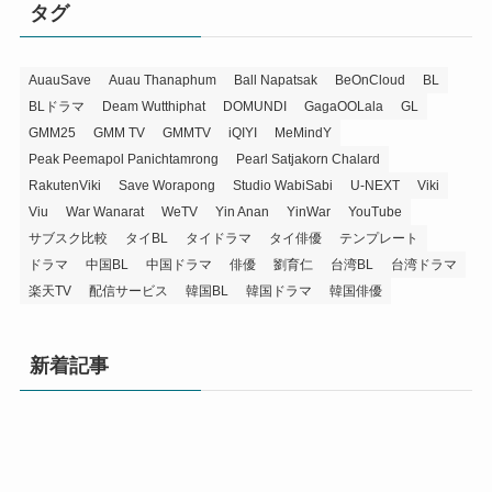
タグ
AuauSave
Auau Thanaphum
Ball Napatsak
BeOnCloud
BL
BLドラマ
Deam Wutthiphat
DOMUNDI
GagaOOLala
GL
GMM25
GMM TV
GMMTV
iQIYI
MeMindY
Peak Peemapol Panichtamrong
Pearl Satjakorn Chalard
RakutenViki
Save Worapong
Studio WabiSabi
U-NEXT
Viki
Viu
War Wanarat
WeTV
Yin Anan
YinWar
YouTube
サブスク比較
タイBL
タイドラマ
タイ俳優
テンプレート
ドラマ
中国BL
中国ドラマ
俳優
劉育仁
台湾BL
台湾ドラマ
楽天TV
配信サービス
韓国BL
韓国ドラマ
韓国俳優
新着記事