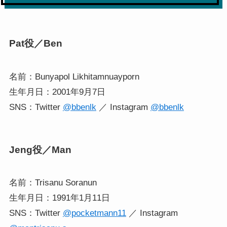
Pat役／Ben
名前：Bunyapol Likhitamnuayporn
生年月日：2001年9月7日
SNS：Twitter
@bbenlk
／ Instagram
@bbenlk
Jeng役／Man
名前：Trisanu Soranun
生年月日：1991年1月11日
SNS：Twitter
@pocketmann11
／ Instagram