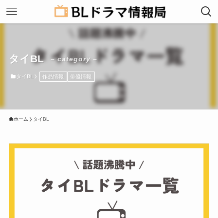
タイBL
– category –
タイBL
作品情報
俳優情報
ホーム
タイBL