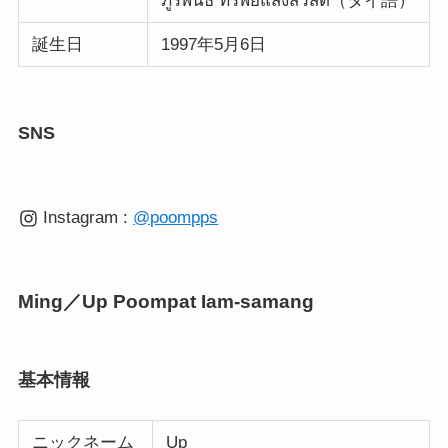
ภูริพันธ์ ทรัพย์แสงสวัสดิ์（タイ語）
誕生日
1997年5月6日
SNS
Instagram :
@poompps
Ming／Up Poompat Iam-samang
基本情報
ニックネーム
Up