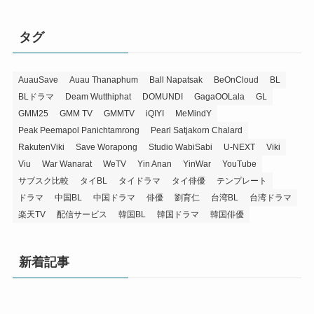
タグ
AuauSave
Auau Thanaphum
Ball Napatsak
BeOnCloud
BL
BLドラマ
Deam Wutthiphat
DOMUNDI
GagaOOLala
GL
GMM25
GMM TV
GMMTV
iQIYI
MeMindY
Peak Peemapol Panichtamrong
Pearl Satjakorn Chalard
RakutenViki
Save Worapong
Studio WabiSabi
U-NEXT
Viki
Viu
War Wanarat
WeTV
Yin Anan
YinWar
YouTube
サブスク比較
タイBL
タイドラマ
タイ俳優
テンプレート
ドラマ
中国BL
中国ドラマ
俳優
劉育仁
台湾BL
台湾ドラマ
楽天TV
配信サービス
韓国BL
韓国ドラマ
韓国俳優
新着記事