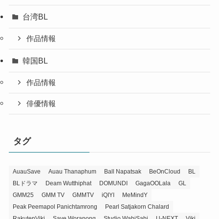
台湾BL
作品情報
韓国BL
作品情報
俳優情報
タグ
AuauSave
Auau Thanaphum
Ball Napatsak
BeOnCloud
BL
BLドラマ
Deam Wutthiphat
DOMUNDI
GagaOOLala
GL
GMM25
GMM TV
GMMTV
iQIYI
MeMindY
Peak Peemapol Panichtamrong
Pearl Satjakorn Chalard
RakutenViki
Save Worapong
Studio WabiSabi
U-NEXT
Viki