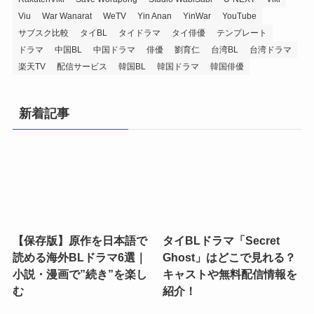
Viu
War Wanarat
WeTV
Yin Anan
YinWar
YouTube
サブスク比較
タイBL
タイドラマ
タイ俳優
テンプレート
ドラマ
中国BL
中国ドラマ
俳優
劉育仁
台湾BL
台湾ドラマ
楽天TV
配信サービス
韓国BL
韓国ドラマ
韓国俳優
新着記事
【保存版】原作を日本語で
タイBLドラマ「Secret
読める海外BLドラマ6選｜
Ghost」はどこで見れる？
小説・漫画で”続き”を楽し
キャストや無料配信情報を
む
紹介！