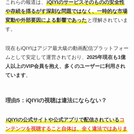
これらの報道は、
iQIYIのサービスそのものの安全性
や存続を揺るがす深刻な問題ではなく、一時的な市場
変動や外部要因による影響であった
と理解されていま
す。
現在もiQIYIはアジア最大級の動画配信プラットフォー
ムとして安定して運営されており、
2025年現在も1億
人以上のVIP会員を抱え、多くのユーザーに利用され
ています
。
理由5：iQIYIの視聴は違法にならない？
iQIYIの公式サイトや公式アプリで配信されている
コ
ンテンツを視聴すること自体は、全く違法ではありま