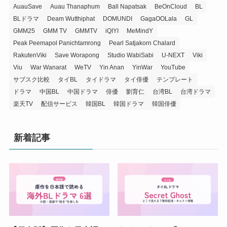
AuauSave
Auau Thanaphum
Ball Napatsak
BeOnCloud
BL
BLドラマ
Deam Wutthiphat
DOMUNDI
GagaOOLala
GL
GMM25
GMM TV
GMMTV
iQIYI
MeMindY
Peak Peemapol Panichtamrong
Pearl Satjakorn Chalard
RakutenViki
Save Worapong
Studio WabiSabi
U-NEXT
Viki
Viu
War Wanarat
WeTV
Yin Anan
YinWar
YouTube
サブスク比較
タイBL
タイドラマ
タイ俳優
テンプレート
ドラマ
中国BL
中国ドラマ
俳優
劉育仁
台湾BL
台湾ドラマ
楽天TV
配信サービス
韓国BL
韓国ドラマ
韓国俳優
新着記事