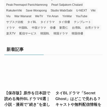
Peak Peemapol Panichtamrong
Pearl Satjakorn Chalard
RakutenViki
Save Worapong
Studio WabiSabi
U-NEXT
Viki
Viu
War Wanarat
WeTV
Yin Anan
YinWar
YouTube
サブスク比較
タイBL
タイドラマ
タイ俳優
テンプレート
ドラマ
中国BL
中国ドラマ
俳優
劉育仁
台湾BL
台湾ドラマ
楽天TV
配信サービス
韓国BL
韓国ドラマ
韓国俳優
新着記事
【保存版】原作を日本語で
タイBLドラマ「Secret
読める海外BLドラマ6選｜
Ghost」はどこで見れる？
小説・漫画で”続き”を楽し
キャストや無料配信情報を