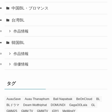
中国BL・ブロマンス
台湾BL
作品情報
韓国BL
作品情報
俳優情報
タグ
AuauSave
Auau Thanaphum
Ball Napatsak
BeOnCloud
BL
BLドラマ
Deam Wutthiphat
DOMUNDI
GagaOOLala
GL
GMM25
GMM TV
GMMTV
iQIYI
MeMindY