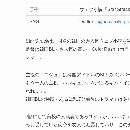
原作
ウェブ小説「Star Str
SNS
Twitter：
@heavenly_pic
Star Struckは、同名の韓国の大人気ウェブ小
監督は韓国BLでも人気の高い「Color Rush（カ
ンジェ。
主役の「ユジュ」は韓国アイドルのSF9のメンバ
もう一人の主役「ハンギュン」を演じるキム・イ
われます。
韓国BLの特徴である1話17分前後のドラマでは
2話にして高校の人気者であるユジュが、ハンギ
っと隠していた恋心を友人に吐露しており、この