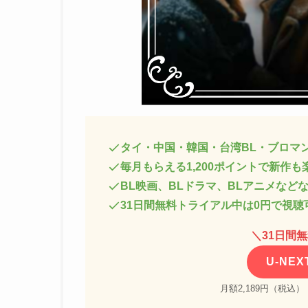
タイ・中国・韓国・台湾BL・ブロマ
毎月もらえる1,200ポイントで新作も
BL映画、BLドラマ、BLアニメなど
31日間無料トライアル中は0円で視聴
＼
31日間
U-NE
月額2,189円（税込）