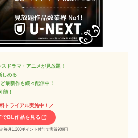
ンスドラマ・アニメが見放題！
楽しめる
など最新作も続々配信中！
可能！
無料トライアル実施中！
／
XTでBL作品を見る
 ※毎月1,200ポイント付与で実質989円