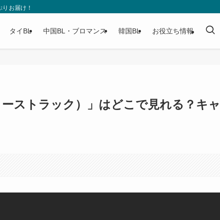
ぷりお届け！
タイBL
中国BL・ブロマンス
韓国BL
お役立ち情報
k（スターストラック）」はどこで見れる？キ
。