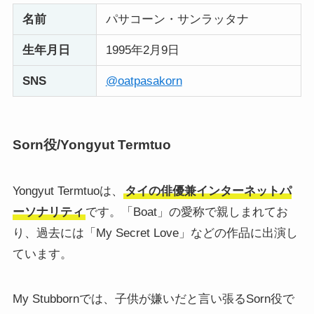
名前
パサコーン・サンラッタナ
生年月日
1995年2月9日
SNS
@oatpasakorn
Sorn役/Yongyut Termtuo
Yongyut Termtuoは、
タイの俳優兼インターネットパ
ーソナリティ
です。「Boat」の愛称で親しまれてお
り、過去には「My Secret Love」などの作品に出演し
ています。
My Stubbornでは、子供が嫌いだと言い張るSorn役で