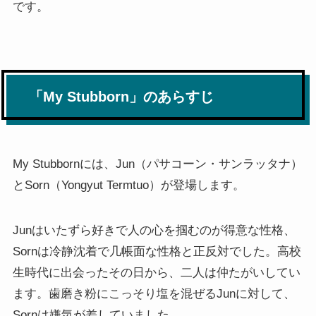
です。
「My Stubborn」のあらすじ
My Stubbornには、Jun（パサコーン・サンラッタナ）
とSorn（Yongyut Termtuo）が登場します。
Junはいたずら好きで人の心を掴むのが得意な性格、
Sornは冷静沈着で几帳面な性格と正反対でした。高校
生時代に出会ったその日から、二人は仲たがいしてい
ます。歯磨き粉にこっそり塩を混ぜるJunに対して、
Sornは嫌気が差していました。