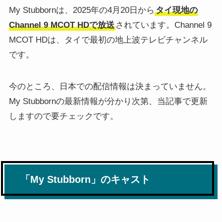
My Stubbornは、2025年の4月20日から
タイ現地の
Channel 9 MCOT HDで放送
されています。Channel 9
MCOT HDは、タイで最初の地上波テレビチャンネル
です。
今のところ、日本での配信情報は決まっていません。
My Stubbornの最新情報が分かり次第、当記事で更新
しますので要チェックです。
「My Stubborn」のキャスト