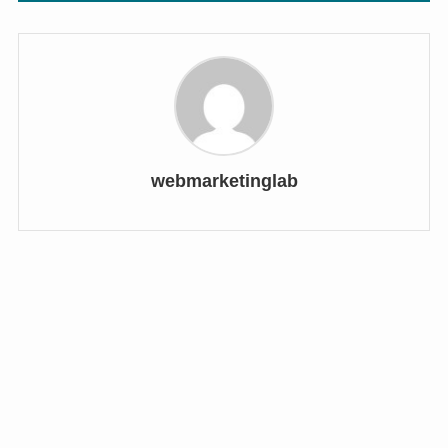
webmarketinglab