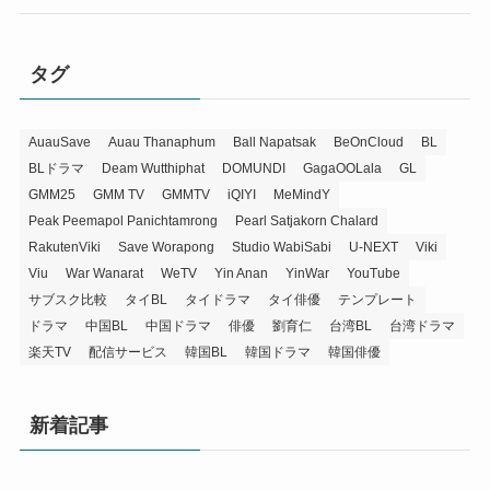
タグ
AuauSave
Auau Thanaphum
Ball Napatsak
BeOnCloud
BL
BLドラマ
Deam Wutthiphat
DOMUNDI
GagaOOLala
GL
GMM25
GMM TV
GMMTV
iQIYI
MeMindY
Peak Peemapol Panichtamrong
Pearl Satjakorn Chalard
RakutenViki
Save Worapong
Studio WabiSabi
U-NEXT
Viki
Viu
War Wanarat
WeTV
Yin Anan
YinWar
YouTube
サブスク比較
タイBL
タイドラマ
タイ俳優
テンプレート
ドラマ
中国BL
中国ドラマ
俳優
劉育仁
台湾BL
台湾ドラマ
楽天TV
配信サービス
韓国BL
韓国ドラマ
韓国俳優
新着記事