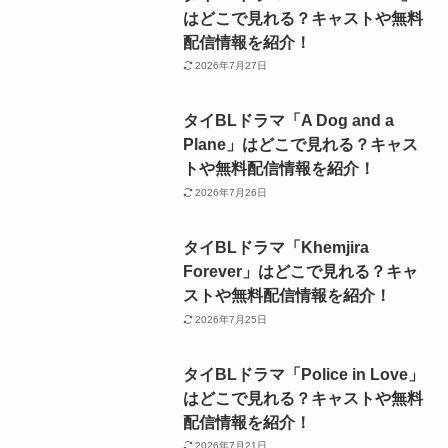
はどこで見れる？キャストや無料
配信情報を紹介！
2026年7月27日
タイBLドラマ「A Dog and a
Plane」はどこで見れる？キャス
トや無料配信情報を紹介！
2026年7月26日
タイBLドラマ「Khemjira
Forever」はどこで見れる？キャ
ストや無料配信情報を紹介！
2026年7月25日
タイBLドラマ「Police in Love」
はどこで見れる？キャストや無料
配信情報を紹介！
2026年7月21日