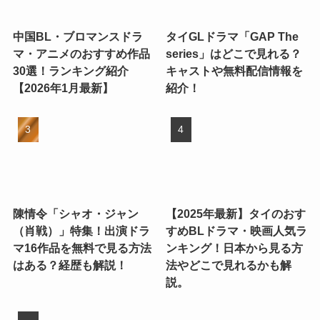
中国BL・ブロマンスドラ
タイGLドラマ「GAP The
マ・アニメのおすすめ作品
series」はどこで見れる？
30選！ランキング紹介
キャストや無料配信情報を
【2026年1月最新】
紹介！
陳情令「シャオ・ジャン
【2025年最新】タイのおす
（肖戦）」特集！出演ドラ
すめBLドラマ・映画人気ラ
マ16作品を無料で見る方法
ンキング！日本から見る方
はある？経歴も解説！
法やどこで見れるかも解
説。