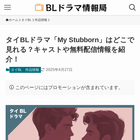
ホーム
タイBL
作品情報
タイBLドラマ「My Stubborn」はどこで
見れる？キャストや無料配信情報を紹
介！
2025年4月27日
タイBL
作品情報
このページにはプロモーションが含まれています。