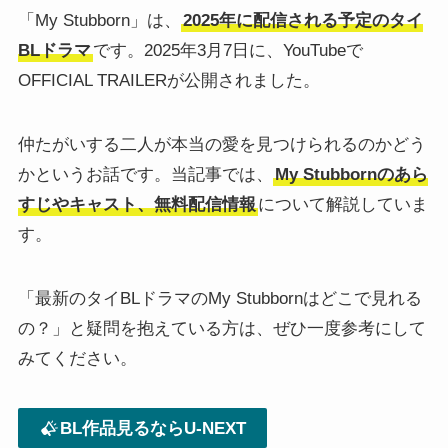
「My Stubborn」は、
2025年に配信される予定のタイ
BLドラマ
です。2025年3月7日に、YouTubeで
OFFICIAL TRAILERが公開されました。
仲たがいする二人が本当の愛を見つけられるのかどう
かというお話です。当記事では、
My Stubbornのあら
すじやキャスト、無料配信情報
について解説していま
す。
「最新のタイBLドラマのMy Stubbornはどこで見れる
の？」と疑問を抱えている方は、ぜひ一度参考にして
みてください。
BL作品見るならU-NEXT