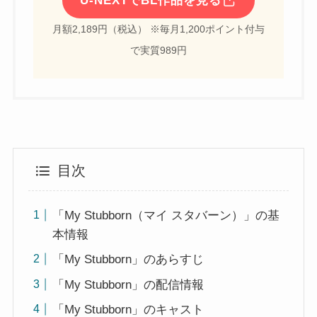
U-NEXTでBL作品を見る
月額2,189円（税込） ※毎月1,200ポイント付与
で実質989円
目次
「My Stubborn（マイ スタバーン）」の基
本情報
「My Stubborn」のあらすじ
「My Stubborn」の配信情報
「My Stubborn」のキャスト