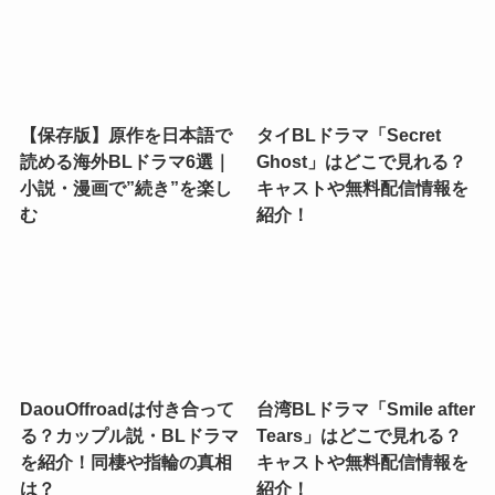
【保存版】原作を日本語で
タイBLドラマ「Secret
読める海外BLドラマ6選｜
Ghost」はどこで見れる？
小説・漫画で”続き”を楽し
キャストや無料配信情報を
む
紹介！
DaouOffroadは付き合って
台湾BLドラマ「Smile after
る？カップル説・BLドラマ
Tears」はどこで見れる？
を紹介！同棲や指輪の真相
キャストや無料配信情報を
は？
紹介！