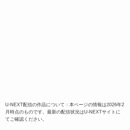
U-NEXT配信の作品について：本ページの情報は2026年2
月時点のものです。最新の配信状況はU-NEXTサイトに
てご確認ください。