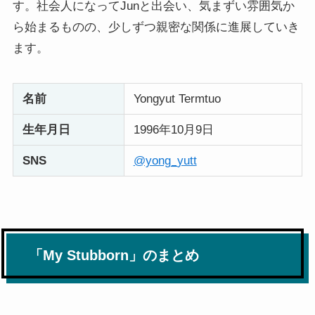
す。社会人になってJunと出会い、気まずい雰囲気か
ら始まるものの、少しずつ親密な関係に進展していき
ます。
名前
Yongyut Termtuo
生年月日
1996年10月9日
SNS
@yong_yutt
「My Stubborn」のまとめ