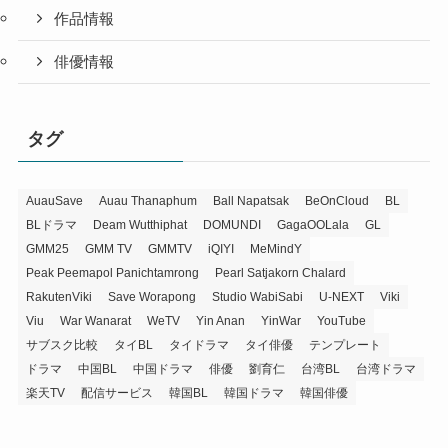
作品情報
俳優情報
タグ
AuauSave
Auau Thanaphum
Ball Napatsak
BeOnCloud
BL
BLドラマ
Deam Wutthiphat
DOMUNDI
GagaOOLala
GL
GMM25
GMM TV
GMMTV
iQIYI
MeMindY
Peak Peemapol Panichtamrong
Pearl Satjakorn Chalard
RakutenViki
Save Worapong
Studio WabiSabi
U-NEXT
Viki
Viu
War Wanarat
WeTV
Yin Anan
YinWar
YouTube
サブスク比較
タイBL
タイドラマ
タイ俳優
テンプレート
ドラマ
中国BL
中国ドラマ
俳優
劉育仁
台湾BL
台湾ドラマ
楽天TV
配信サービス
韓国BL
韓国ドラマ
韓国俳優