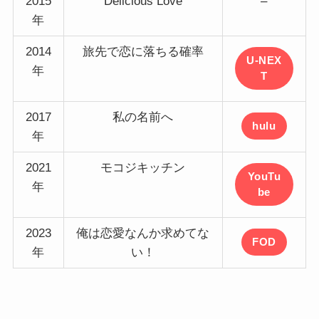
2015
Delicious Love
–
年
2014
旅先で恋に落ちる確率
U-NEX
年
T
2017
私の名前へ
hulu
年
2021
モコジキッチン
YouTu
年
be
2023
俺は恋愛なんか求めてな
FOD
年
い！