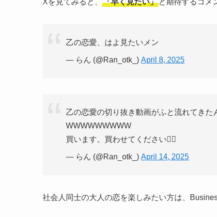
Xを見てみると、
「早く見たい」
と期待するコメ
乙の恋愛、はよ見たいメン
— らん (@Ran_otk_)
April 8, 2025
乙の恋愛の切り抜き動画がふと流れてきた
WWWWWWWWW
買います。買わせてください🙇‍♀️
— らん (@Ran_otk_)
April 14, 2025
社会人同士の大人の恋を楽しみたい方は、Business