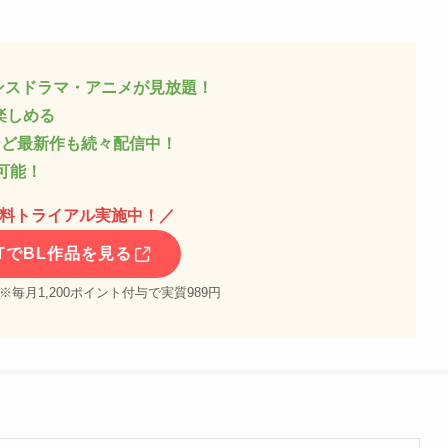
ンスドラマ・アニメが見放題！
楽しめる
など最新作も続々配信中！
可能！
無料トライアル実施中！
／
XTでBL作品を見る
 ※毎月1,200ポイント付与で実質989円