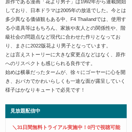
原作である漫画「花より男子」は1992年から連載開始
しており、日本ドラマは2005年の放送でした。今とは
多少異なる価値観もある中、F4 Thailandでは、使用す
る小道具等はもちろん、家族や友人との関係性や、階
級社会の問題点など現代に合わせた作りとなってお
り、まさに2022版花より男子となっています。
とは言えストーリーに大きな変更点などはなく、原作
へのリスペクトも感じられる良作です。
始めは横暴だったタームが、徐々にゴーヤーに心を開
き、おバカでかわいらしくも一途な面が露呈していく
様子はかなりキュートで必見です！
見放題配信中
＼31日間無料トライアル実施中！0円で視聴可能