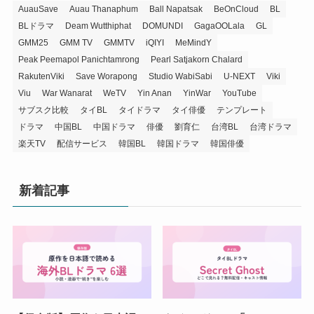
AuauSave
Auau Thanaphum
Ball Napatsak
BeOnCloud
BL
BLドラマ
Deam Wutthiphat
DOMUNDI
GagaOOLala
GL
GMM25
GMM TV
GMMTV
iQIYI
MeMindY
Peak Peemapol Panichtamrong
Pearl Satjakorn Chalard
RakutenViki
Save Worapong
Studio WabiSabi
U-NEXT
Viki
Viu
War Wanarat
WeTV
Yin Anan
YinWar
YouTube
サブスク比較
タイBL
タイドラマ
タイ俳優
テンプレート
ドラマ
中国BL
中国ドラマ
俳優
劉育仁
台湾BL
台湾ドラマ
楽天TV
配信サービス
韓国BL
韓国ドラマ
韓国俳優
新着記事