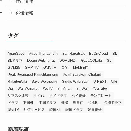
作品情報
俳優情報
タグ
AuauSave
Auau Thanaphum
Ball Napatsak
BeOnCloud
BL
BLドラマ
Deam Wutthiphat
DOMUNDI
GagaOOLala
GL
GMM25
GMM TV
GMMTV
iQIYI
MeMindY
Peak Peemapol Panichtamrong
Pearl Satjakorn Chalard
RakutenViki
Save Worapong
Studio WabiSabi
U-NEXT
Viki
Viu
War Wanarat
WeTV
Yin Anan
YinWar
YouTube
サブスク比較
タイBL
タイドラマ
タイ俳優
テンプレート
ドラマ
中国BL
中国ドラマ
俳優
劉育仁
台湾BL
台湾ドラマ
楽天TV
配信サービス
韓国BL
韓国ドラマ
韓国俳優
新着記事